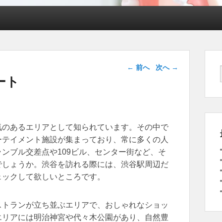
投稿ナビゲー
←
前へ
次へ
→
ション
ート
気のあるエリアとして知られています。
その中で
ーテイメント施設が集まっており、常に多くの人
ンブル交差点や109ビル、センター街など、そ
でしょうか。渋谷を訪れる際には、渋谷駅周辺だ
ェックして欲しいところです。
ストランが立ち並ぶエリアで、おしゃれなショッ
エリアには明治神宮や代々木公園があり、自然豊