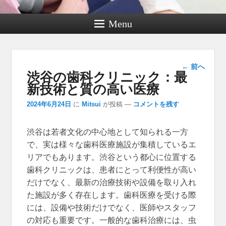
Menu
投稿ナ
←
前へ
渋谷の歯科クリニック：最
ビゲー
ション
新技術と質の高い医療
2024年6月24日
に
Mitsui
が投稿
—
コメントを残す
渋谷は若者文化の中心地として知られる一方
で、実は様々な歯科医療施設が集積しているエ
リアでもあります。
渋谷という都心に位置する
歯科クリニックは、患者にとって利便性が高い
だけでなく、最新の治療技術や設備を取り入れ
た施設が多く存在します。歯科医療を受ける際
には、設備や技術だけでなく、医師やスタッフ
の対応も重要です。一般的な歯科治療には、虫